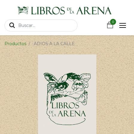
https://wa.link/csnxsu
0
0
Productos
ADIOS A LA CALLE