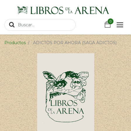
https://wa.link/csnxsu
0
0
Productos
ADICTOS POR AHORA (SAGA ADICTOS)