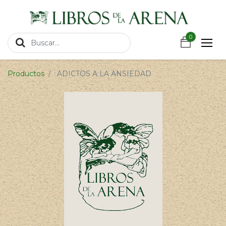
https://wa.link/csnxsu
0
0
Productos
ADICTOS A LA ANSIEDAD