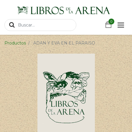
https://wa.link/csnxsu
0
0
Productos
ADAN Y EVA EN EL PARAISO