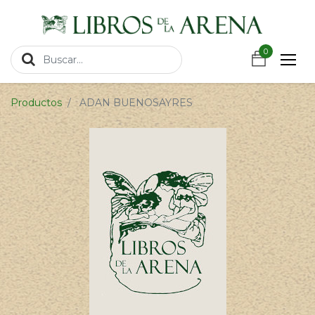
https://wa.link/csnxsu
0
0
Productos
ADAN BUENOSAYRES