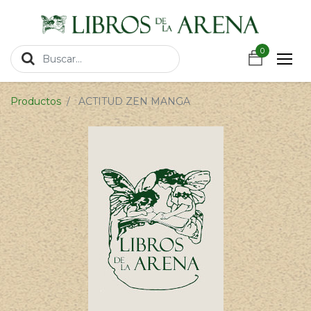
https://wa.link/csnxsu
0
0
Productos
ACTITUD ZEN MANGA