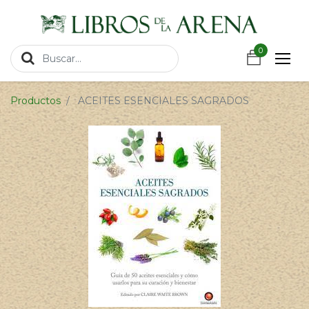
https://wa.link/csnxsu
0
0
Productos
ACEITES ESENCIALES SAGRADOS