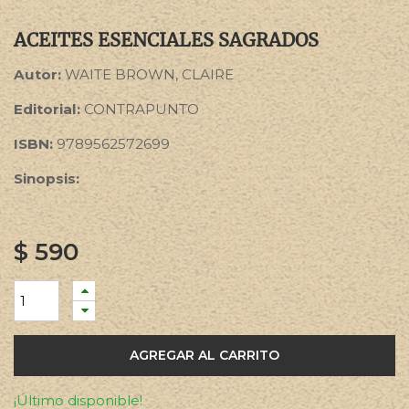
ACEITES ESENCIALES SAGRADOS
Autor:
WAITE BROWN, CLAIRE
Editorial:
CONTRAPUNTO
ISBN:
9789562572699
Sinopsis:
$
590
AGREGAR AL CARRITO
¡Último disponible!