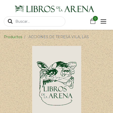
https://wa.link/csnxsu
0
0
Productos
ACCIONES DE TERESA VILA, LAS