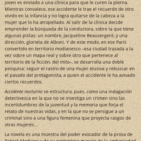
joven es enviado a una clínica para que le curen la pierna.
Mientras convalece, ese accidente le trae el recuerdo de otro
vivido en la infancia y no logra quitarse de la cabeza a la
mujer que lo ha atropellado. Al salir de la clínica decide
emprender la búsqueda de la conductora, sobre la que tiene
algunas pistas: un nombre, Jacqueline Beausergent, y una
dirección, glorieta de Alboni. Y de este modo, en ese París
convertido en territorio modianesco –esa ciudad trazada a la
vez sobre un mapa real y sobre otro que pertenece al
territorio de la ficción, del mito–, se desarrolla una doble
pesquisa: seguir el rastro de una mujer elusiva y rebuscar en
el pasado del protagonista, a quien el accidente le ha avivado
ciertos recuerdos.
Accidente nocturno
se estructura, pues, como una indagación
detectivesca en la que no se investiga un crimen sino las
incertidumbres de la juventud y la memoria que forja el
relato de nuestras vidas, y en la que no se persigue a un
criminal sino a una figura femenina que proyecta rasgos de
otras mujeres...
La novela es una muestra del poder evocador de la prosa de
Patrick Modiano y de su portentoso manejo de la ambigüedad