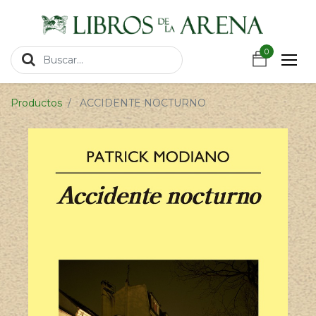
https://wa.link/csnxsu
0
0
Productos
ACCIDENTE NOCTURNO