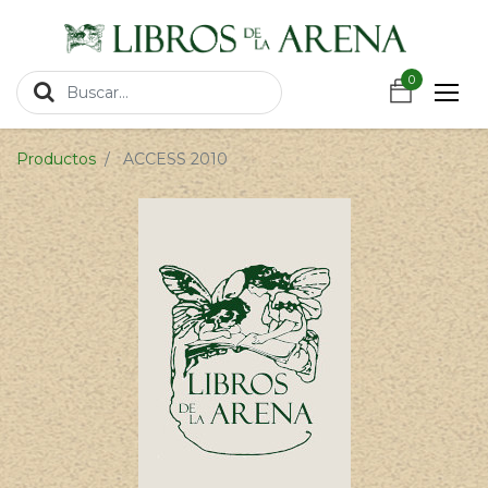
https://wa.link/csnxsu
0
0
Productos
ACCESS 2010