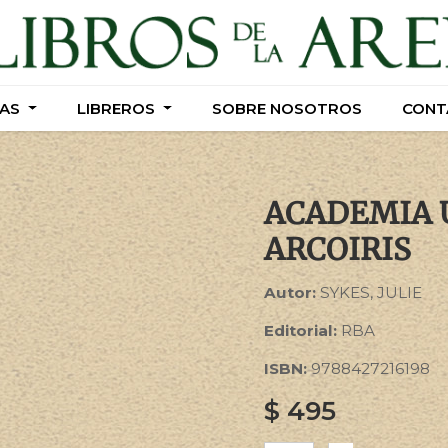
AS
AS
LIBREROS
LIBREROS
SOBRE NOSOTROS
SOBRE NOSOTROS
CONT
CONT
ACADEMIA U
ARCOIRIS
Autor:
SYKES, JULIE
Editorial:
RBA
ISBN:
9788427216198
$
495