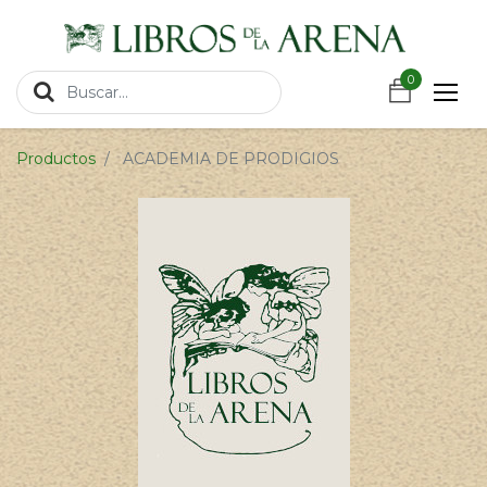
https://wa.link/csnxsu
0
0
Productos
ACADEMIA DE PRODIGIOS