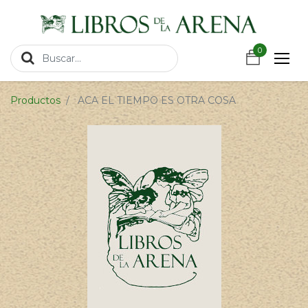
https://wa.link/csnxsu
0
0
Productos
ACA EL TIEMPO ES OTRA COSA