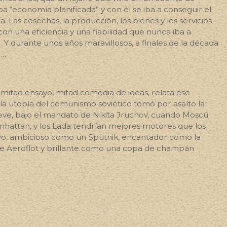
ba “economía planificada” y con él se iba a conseguir el
. Las cosechas, la producción, los bienes y los servicios
con una eficiencia y una fiabilidad que nunca iba a
. Y durante unos años maravillosos, a finales de la década
e…
, mitad ensayo, mitad comedia de ideas, relata ese
la utopía del comunismo soviético tomó por asalto la
reve, bajo el mandato de Nikita Jruchov, cuando Moscú
anhattan, y los Lada tendrían mejores motores que los
vo, ambicioso como un Sputnik, encantador como la
de Aeroflot y brillante como una copa de champán