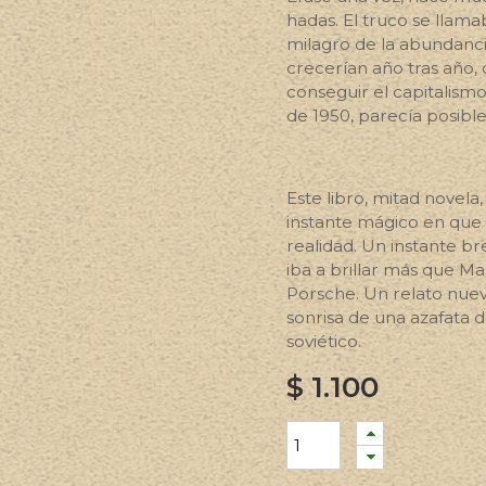
hadas. El truco se llama
milagro de la abundancia
crecerían año tras año, 
conseguir el capitalismo
de 1950, parecía posibl
Este libro, mitad novela
instante mágico en que 
realidad. Un instante b
iba a brillar más que M
Porsche. Un relato nue
sonrisa de una azafata 
soviético.
$
1.100