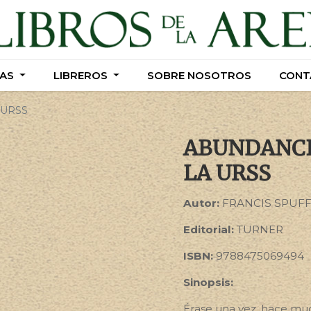
AS
AS
LIBREROS
LIBREROS
SOBRE NOSOTROS
SOBRE NOSOTROS
CONT
CONT
 URSS
ABUNDANCIA
LA URSS
Autor:
FRANCIS SPUF
Editorial:
TURNER
ISBN:
9788475069494
Sinopsis:
Érase una vez, hace muc