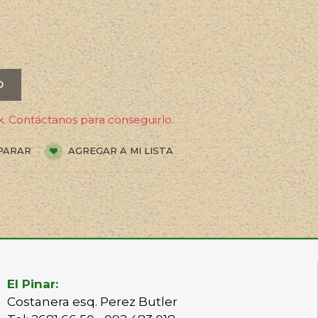
O
. Contáctanos para conseguirlo.
PARAR
AGREGAR A MI LISTA
El Pinar:
Costanera esq. Perez Butler