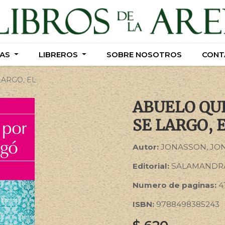
AS
AS
LIBREROS
LIBREROS
SOBRE NOSOTROS
SOBRE NOSOTROS
CONT
CONT
LARGO, EL
ABUELO QUE
SE LARGO, 
Autor:
JONASSON, JO
Editorial:
SALAMANDR
Numero de paginas:
4
ISBN:
9788498385243