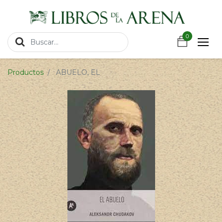
https://wa.link/csnxsu
0
0
Productos
ABUELO, EL