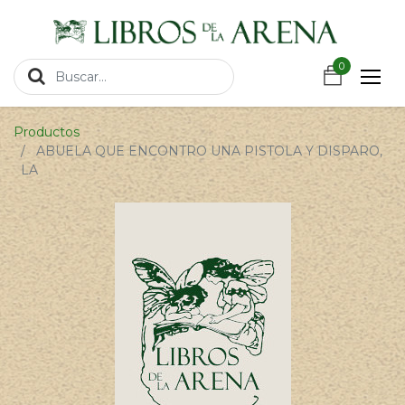
https://wa.link/csnxsu
0
0
Productos
ABUELA QUE ENCONTRO UNA PISTOLA Y DISPARO,
LA