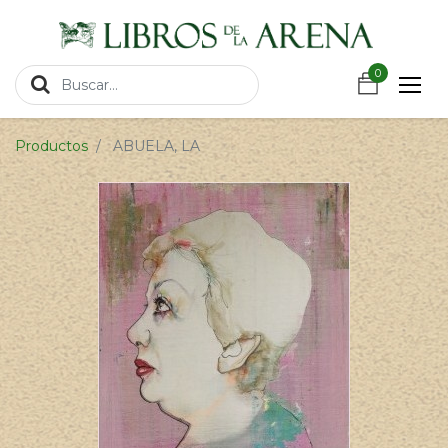
https://wa.link/csnxsu
0
0
Productos
ABUELA, LA