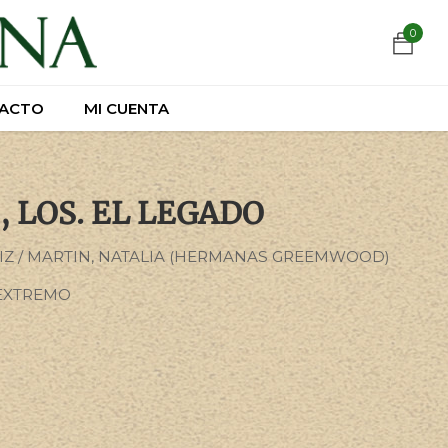
https://wa.link/csnxsu
0
0
ACTO
ACTO
MI CUENTA
MI CUENTA
 LOS. EL LEGADO
IZ / MARTIN, NATALIA (HERMANAS GREEMWOOD)
EXTREMO