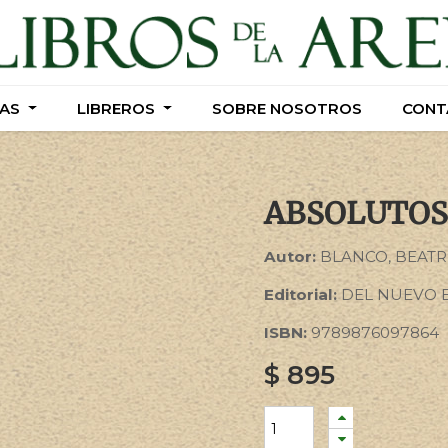
AS
AS
LIBREROS
LIBREROS
SOBRE NOSOTROS
SOBRE NOSOTROS
CONT
CONT
ABSOLUTOS,
Autor:
BLANCO, BEATR
Editorial:
DEL NUEVO 
ISBN:
9789876097864
$
895