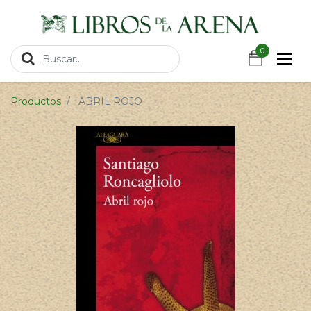
https://wa.link/csnxsu
0
0
Productos
ABRIL ROJO