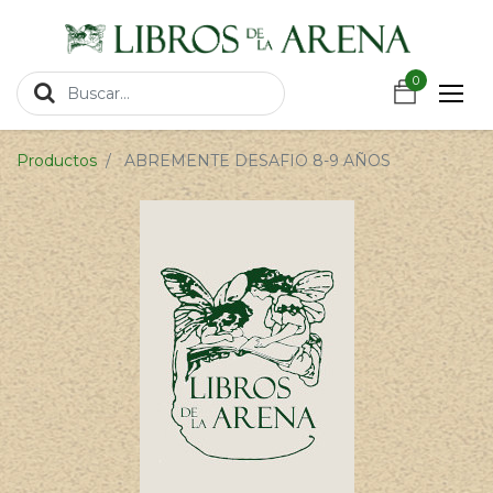
https://wa.link/csnxsu
0
0
Productos
ABREMENTE DESAFIO 8-9 AÑOS