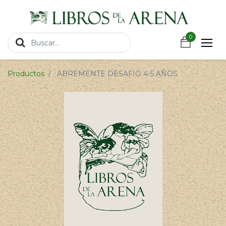
https://wa.link/csnxsu
0
0
Productos
ABREMENTE DESAFIO 4-5 AÑOS