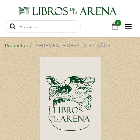
https://wa.link/csnxsu
0
0
Productos
ABREMENTE DESAFIO 3-4 AÑOS