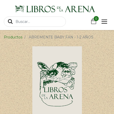
https://wa.link/csnxsu
0
0
Productos
ABREMENTE BABY FAN - 1-2 AÑOS