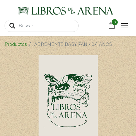
https://wa.link/csnxsu
0
0
Productos
ABREMENTE BABY FAN - 0-1 AÑOS