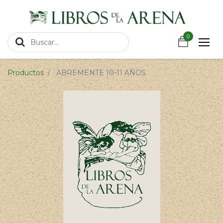
https://wa.link/csnxsu
0
0
Productos
ABREMENTE 10-11 AÑOS