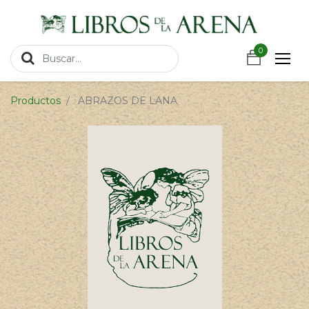
https://wa.link/csnxsu
0
0
Productos
ABRAZOS DE LANA