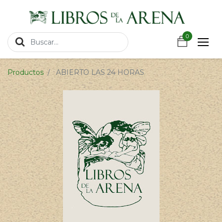
https://wa.link/csnxsu
0
0
Productos
ABIERTO LAS 24 HORAS