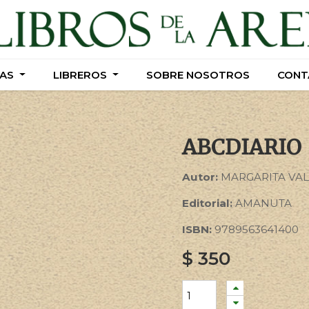
AS
AS
LIBREROS
LIBREROS
SOBRE NOSOTROS
SOBRE NOSOTROS
CONT
CONT
ABCDIARIO
Autor:
MARGARITA VA
Editorial:
AMANUTA
ISBN:
9789563641400
$
350