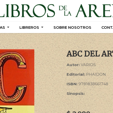
AS
AS
LIBREROS
LIBREROS
SOBRE NOSOTROS
SOBRE NOSOTROS
CONT
CONT
ABC DEL AR
Autor:
VARIOS
Editorial:
PHAIDON
ISBN:
9781838661748
Sinopsis: