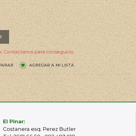
O
. Contáctanos para conseguirlo.
PARAR
AGREGAR A MI LISTA
El Pinar:
Costanera esq. Perez Butler