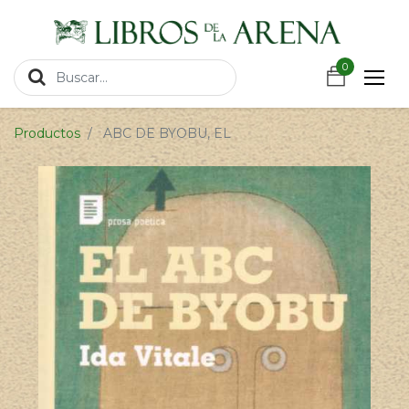
https://wa.link/csnxsu
0
0
Productos
ABC DE BYOBU, EL