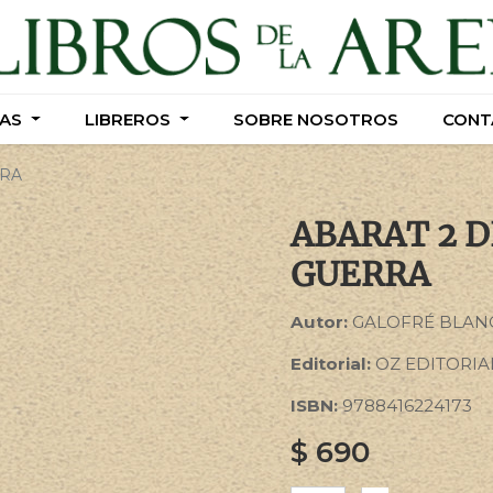
AS
AS
LIBREROS
LIBREROS
SOBRE NOSOTROS
SOBRE NOSOTROS
CONT
CONT
RRA
ABARAT 2 D
GUERRA
Autor:
GALOFRÉ BLAN
Editorial:
OZ EDITORIA
ISBN:
9788416224173
$
690