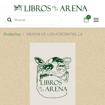
https://wa.link/csnxsu
0
0
Productos
ABADIA DE LOS ACROBATAS, LA