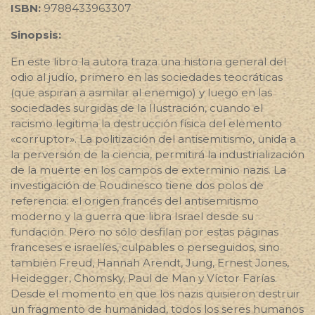
ISBN:
9788433963307
Sinopsis:
En este libro la autora traza una historia general del
odio al judío, primero en las sociedades teocráticas
(que aspiran a asimilar al enemigo) y luego en las
sociedades surgidas de la Ilustración, cuando el
racismo legitima la destrucción física del elemento
«corruptor». La politización del antisemitismo, unida a
la perversión de la ciencia, permitirá la industrialización
de la muerte en los campos de exterminio nazis. La
investigación de Roudinesco tiene dos polos de
referencia: el origen francés del antisemitismo
moderno y la guerra que libra Israel desde su
fundación. Pero no sólo desfilan por estas páginas
franceses e israelíes, culpables o perseguidos, sino
también Freud, Hannah Arendt, Jung, Ernest Jones,
Heidegger, Chomsky, Paul de Man y Víctor Farías.
Desde el momento en que los nazis quisieron destruir
un fragmento de humanidad, todos los seres humanos