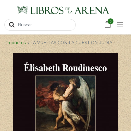
https://wa.link/csnxsu
0
0
Productos
A VUELTAS CON LA CUESTION JUDIA