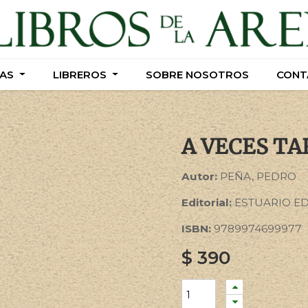
AS
AS
LIBREROS
LIBREROS
SOBRE NOSOTROS
SOBRE NOSOTROS
CONT
CONT
A VECES TA
Autor:
PEÑA, PEDRO
Editorial:
ESTUARIO E
ISBN:
9789974699977
$
390