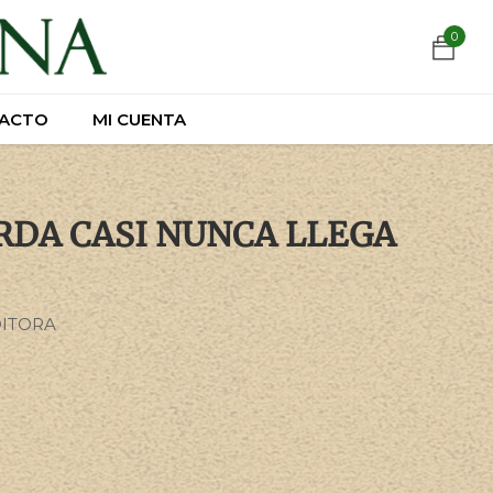
https://wa.link/csnxsu
0
0
ACTO
ACTO
MI CUENTA
MI CUENTA
RDA CASI NUNCA LLEGA
DITORA