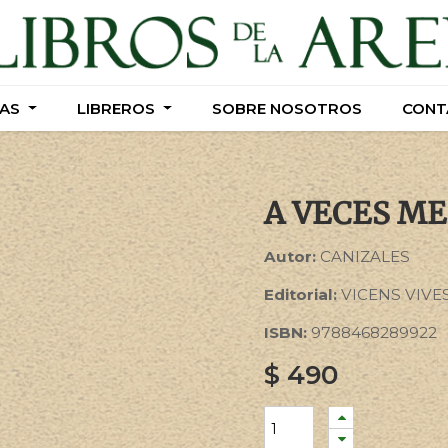
AS
AS
LIBREROS
LIBREROS
SOBRE NOSOTROS
SOBRE NOSOTROS
CONT
CONT
A VECES ME 
Autor:
CANIZALES
Editorial:
VICENS VIVE
ISBN:
9788468289922
$
490