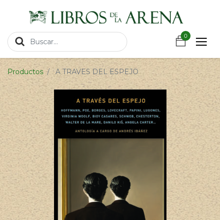
https://wa.link/csnxsu
0
0
Productos
A TRAVES DEL ESPEJO