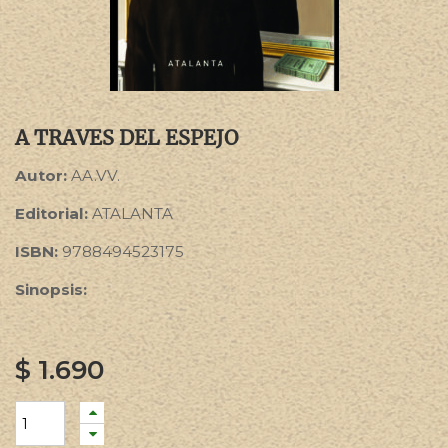
A TRAVES DEL ESPEJO
Autor:
AA.VV.
Editorial:
ATALANTA
ISBN:
9788494523175
Sinopsis:
$
1.690