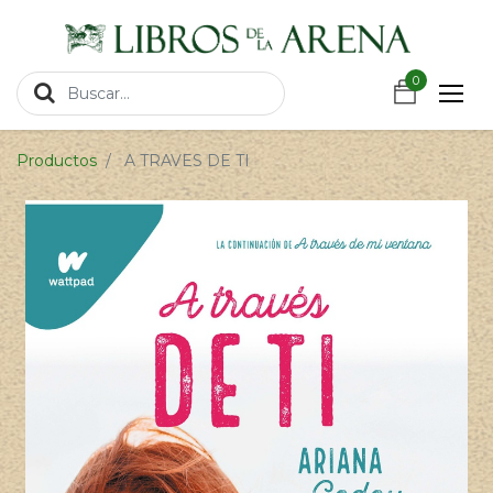
https://wa.link/csnxsu
0
0
Productos
A TRAVES DE TI