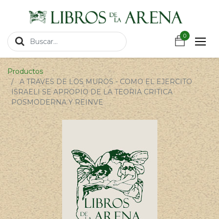
https://wa.link/csnxsu
0
0
Productos
A TRAVES DE LOS MUROS - COMO EL EJERCITO
ISRAELI SE APROPIO DE LA TEORIA CRITICA
POSMODERNA Y REINVE