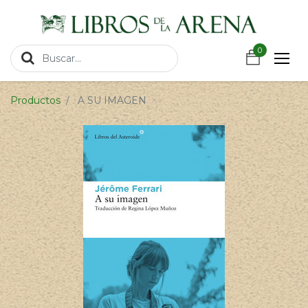
https://wa.link/csnxsu
0
0
Productos
A SU IMAGEN