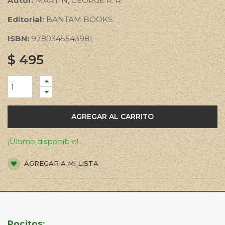
Autor:
MARTIN, GEORGE R. R.
Editorial:
BANTAM BOOKS
ISBN:
9780345543981
$
495
AGREGAR AL CARRITO
¡Último disponible!
AGREGAR A MI LISTA
Pocitos: