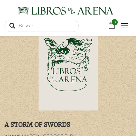
https://wa.link/csnxsu
Productos
A STORM OF SWORDS
0
A STORM OF SWORDS