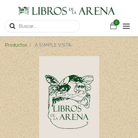
https://wa.link/csnxsu
0
0
Productos
A SIMPLE VISTA