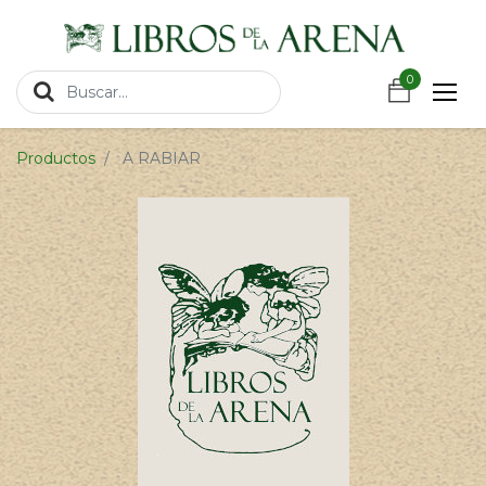
https://wa.link/csnxsu
0
0
Productos
A RABIAR