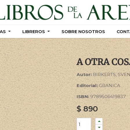
AS
AS
LIBREROS
LIBREROS
SOBRE NOSOTROS
SOBRE NOSOTROS
CONT
CONT
A OTRA COS
Autor:
BIRKERTS, SVE
Editorial:
GRANICA
ISBN:
9789506419837
$
890