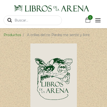
https://wa.link/csnxsu
0
0
Productos
A orillas del rio Piedra me senté y lloré