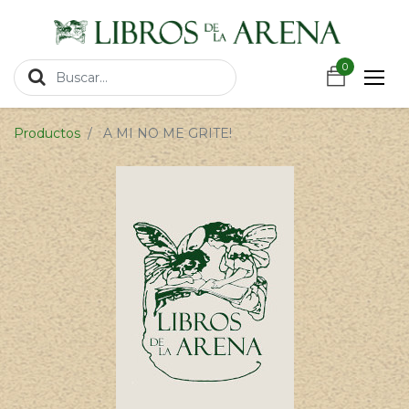
https://wa.link/csnxsu
0
0
Productos
A MI NO ME GRITE!