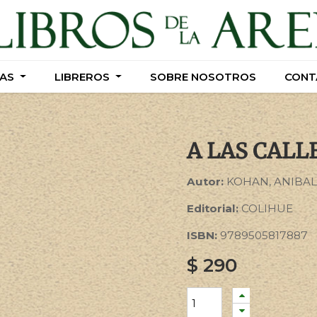
AS
AS
LIBREROS
LIBREROS
SOBRE NOSOTROS
SOBRE NOSOTROS
CONT
CONT
A LAS CALL
Autor:
KOHAN, ANIBAL
Editorial:
COLIHUE
ISBN:
9789505817887
$
290