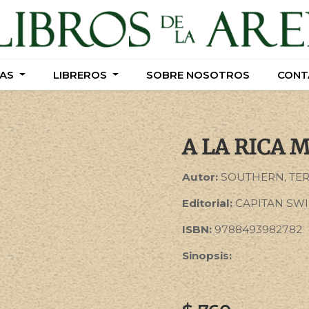
AS
AS
LIBREROS
LIBREROS
SOBRE NOSOTROS
SOBRE NOSOTROS
CONT
CONT
A LA RICA
Autor:
SOUTHERN, TE
Editorial:
CAPITAN SW
ISBN:
9788493982782
Sinopsis: