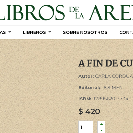
AS
AS
LIBREROS
LIBREROS
SOBRE NOSOTROS
SOBRE NOSOTROS
CONT
CONT
A FIN DE C
Autor:
CARLA CORDUA
Editorial:
DOLMEN
ISBN:
9789562013734
$
420