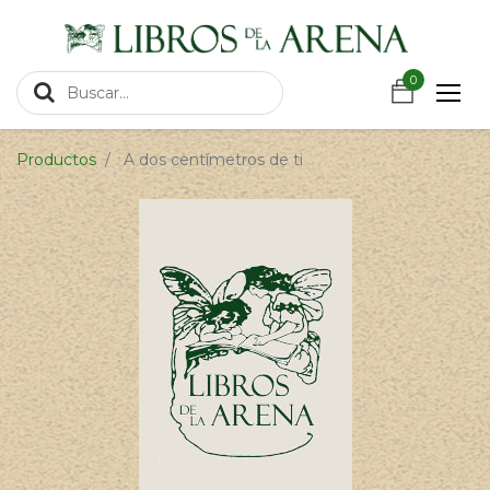
https://wa.link/csnxsu
0
0
Productos
A dos centímetros de ti